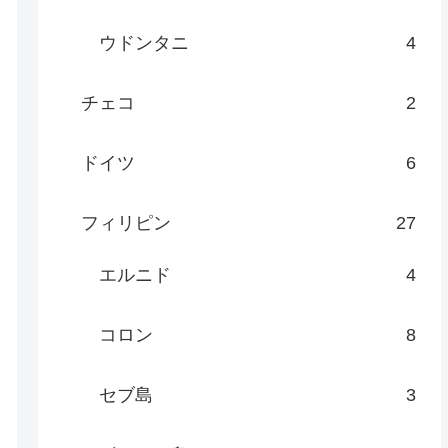
ウドンタニ
4
チェコ
2
ドイツ
6
フィリピン
27
エルニド
4
コロン
8
セブ島
3