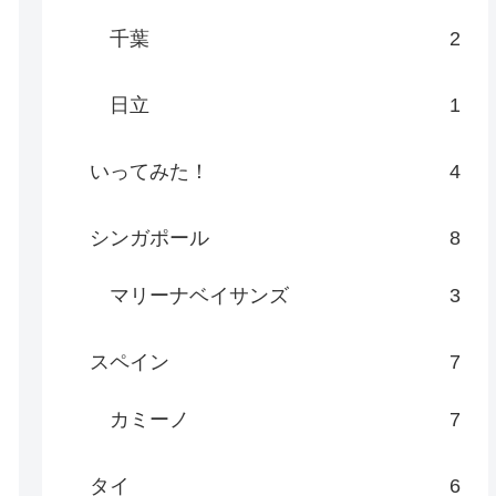
千葉
2
日立
1
いってみた！
4
シンガポール
8
マリーナベイサンズ
3
スペイン
7
カミーノ
7
タイ
6