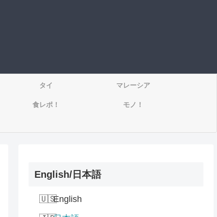
タイ
マレーシア
食レポ！
モノ！
English/日本語
English