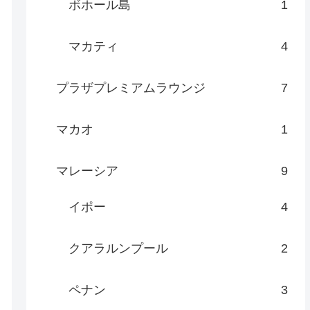
ボホール島
1
マカティ
4
プラザプレミアムラウンジ
7
マカオ
1
マレーシア
9
イポー
4
クアラルンプール
2
ペナン
3