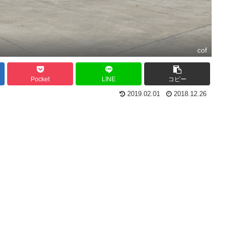
cof
Pocket
LINE
コピー
2019.02.01
2018.12.26