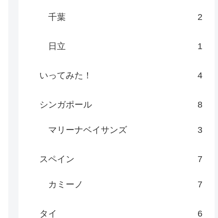
千葉
2
日立
1
いってみた！
4
シンガポール
8
マリーナベイサンズ
3
スペイン
7
カミーノ
7
タイ
6