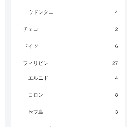
ウドンタニ
4
チェコ
2
ドイツ
6
フィリピン
27
エルニド
4
コロン
8
セブ島
3