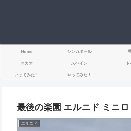
Home
シンガポール
マカオ
スペイン
ド
いってみた！
やってみた！
最後の楽園 エルニド ミニ
エルニド