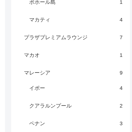
ボホール島
1
マカティ
4
プラザプレミアムラウンジ
7
マカオ
1
マレーシア
9
イポー
4
クアラルンプール
2
ペナン
3