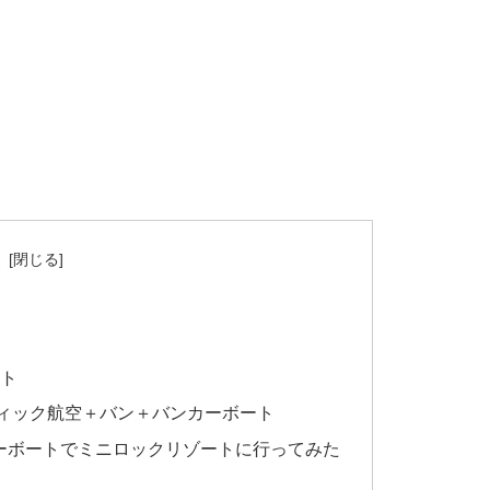
次
て
ート
ブパシフィック航空＋バン＋バンカーボート
 バンカーボートでミニロックリゾートに行ってみた