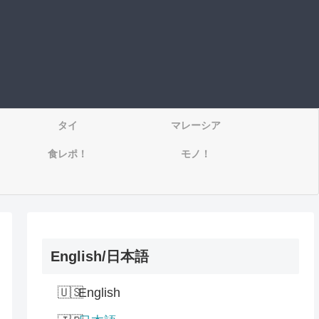
タイ
マレーシア
食レポ！
モノ！
English/日本語
English