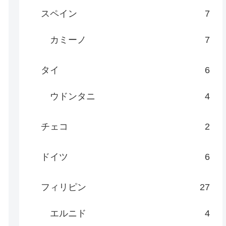
スペイン
7
カミーノ
7
タイ
6
ウドンタニ
4
チェコ
2
ドイツ
6
フィリピン
27
エルニド
4