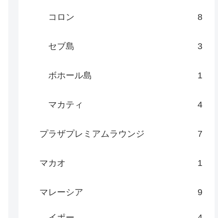
コロン
8
セブ島
3
ボホール島
1
マカティ
4
プラザプレミアムラウンジ
7
マカオ
1
マレーシア
9
イポー
4