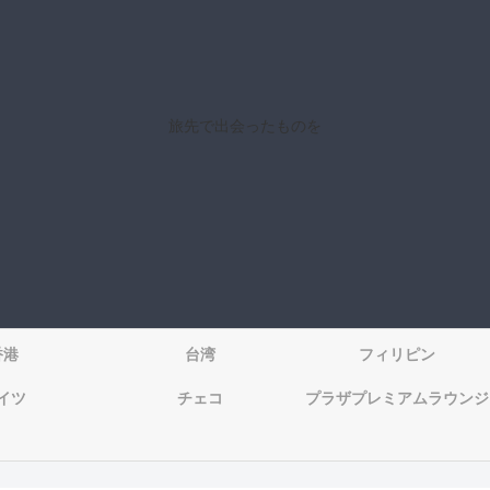
旅先で出会ったものを
香港
台湾
フィリピン
イツ
チェコ
プラザプレミアムラウンジ