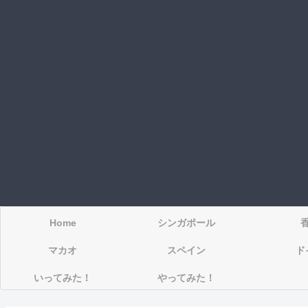
Home
シンガポール
マカオ
スペイン
ド
いってみた！
やってみた！