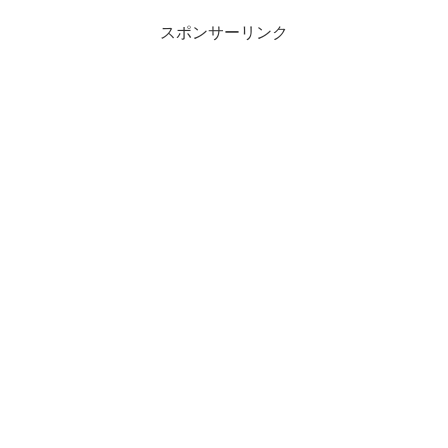
スポンサーリンク