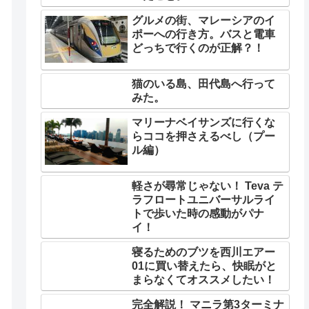
グルメの街、マレーシアのイ
ポーへの行き方。バスと電車
どっちで行くのが正解？！
猫のいる島、田代島へ行って
みた。
マリーナベイサンズに行くな
らココを押さえるべし（プー
ル編）
軽さが尋常じゃない！ Teva テ
ラフロートユニバーサルライ
トで歩いた時の感動がパナ
イ！
寝るためのブツを西川エアー
01に買い替えたら、快眠がと
まらなくてオススメしたい！
完全解説！ マニラ第3ターミナ