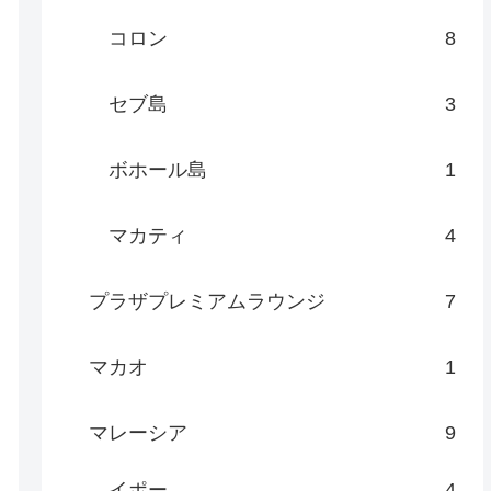
コロン
8
セブ島
3
ボホール島
1
マカティ
4
プラザプレミアムラウンジ
7
マカオ
1
マレーシア
9
イポー
4