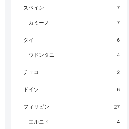
スペイン
7
カミーノ
7
タイ
6
ウドンタニ
4
チェコ
2
ドイツ
6
フィリピン
27
エルニド
4