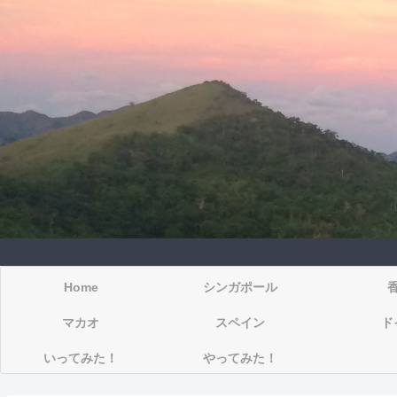
Home
シンガポール
マカオ
スペイン
ド
いってみた！
やってみた！