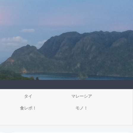
タイ
マレーシア
食レポ！
モノ！