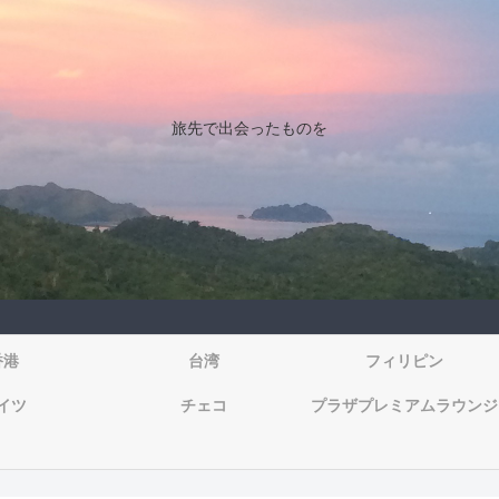
旅先で出会ったものを
香港
台湾
フィリピン
イツ
チェコ
プラザプレミアムラウンジ