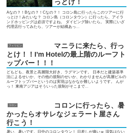
っとけ！
Aなの？！Bなの？！Cなの？！ コロン島に行ったらこのツアーに行
っとけ！みたいな？ コロン島（コロンタウン）に行ったら、アイラ
ンドホッピングは必須ですよね。 ダイビング除いたら。 実際にいざ
代理店行ってみたら、ツアーが結構あっ...
マニラに来たら、行っ
フィリピン
とけ！！I’m Hotelの最上階のルーフト
ップバー！！！
どもども、夜景と高層階大好き、ラグマンです。 日本だと建築基準
法によるせいか、その他の規制のせいか、わかりませんが高層ビルの
ルーフトップバーというのは実現はなかなか難しいようです。 んが
っ！ 東南アジアはそういった規制がそこまで...
コロンに行ったら、暑
コロン
かったらオサレなジェラート屋さん
行こう！
暑い、暑いです。日中のコロンタウン！ 日差しが痛いｗ 湿気はない