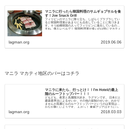
マニラに行ったら韓国料理のサムギョプサルを食
す！Joe Snack Grill
フィリピンのマニラに降り立ち、しばらくプラプラしてい
ると韓国料理屋があまりにも点在していることに気づきま
す。そう結構韓国の人ってフィリピンに進出しているので
すね。個人レベルで！ 韓国料理屋が多いのは特にマカティ
のブルゴスエリアとエルミタエリアですね。どちらも夜の
街でちょっと怪し気な雰囲気満載なのですが、韓国料理屋
がたくさんあって、基本、肉とごはんのコンボのフィリピ
ン飯に飽きてしまった人には天...
lagman.org
2019.06.06
マニラ マカティ地区のバーはコチラ
マニラに来たら、行っとけ！！I'm Hotelの最上
階のルーフトップバー！！！
どもども、夜景と高層階大好き、ラグマンです。 日本だと
建築基準法によるせいか、その他の規制のせいか、わかり
ませんが高層ビルのルーフトップバーというのは実現はな
かなか難しいようです。 んがっ！ 東南アジアはそういっ
た規制がそこまで厳しくないようで、高層ルーフトップバ
lagman.org
2018.03.03
ーはたくさんあります。バンコクの地上247mにあるルー
フトップバー「シロッコ」を映画「>ハングオーバー2」で
見た人は多...