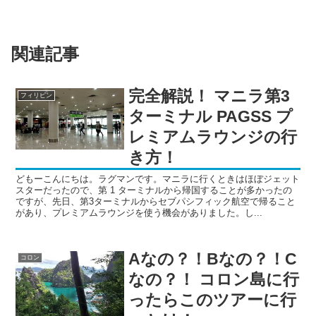
関連記事
完全解説！ マニラ第3
フィリピン
ターミナル PAGSS プ
レミアムラウンジの行
き方！
どもーこんにちは。ラグマンです。マニラに行くときはほぼジェット
スターだったので、第 1 ターミナルから帰国することが多かったの
ですが、先日、第3ターミナルからセブパシフィック航空で帰ること
があり、プレミアムラウンジを使う機会がありました。し...
Aなの？！Bなの？！C
コロン
なの？！ コロン島に行
ったらこのツアーに行