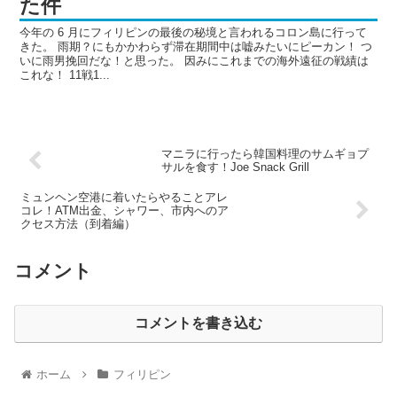
た件
今年の 6 月にフィリピンの最後の秘境と言われるコロン島に行って
きた。 雨期？にもかかわらず滞在期間中は嘘みたいにピーカン！ つ
いに雨男挽回だな！と思った。 因みにこれまでの海外遠征の戦績は
これな！ 11戦1...
マニラに行ったら韓国料理のサムギョプ
サルを食す！Joe Snack Grill
ミュンヘン空港に着いたらやることアレ
コレ！ATM出金、シャワー、市内へのア
クセス方法（到着編）
コメント
コメントを書き込む
ホーム
フィリピン