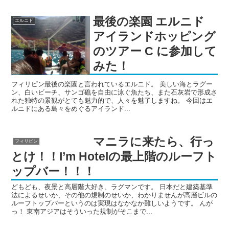
最後の楽園 エルニド
エルニド
アイランドホッピング
のツアー C に参加して
みた！
フィリピン最後の楽園と言われているエルニド。 美しい海とラグー
ン、白いビーチ、サンゴ礁を自由に泳ぐ魚たち、また石灰岩で形成さ
れた独特の景観がとても魅力的で、人々を魅了しますね。 今回はエ
ルニドにある島々をめぐるアイランド...
マニラに来たら、行っ
フィリピン
とけ！！I’m Hotelの最上階のルーフト
ップバー！！！
どもども、夜景と高層階大好き、ラグマンです。 日本だと建築基準
法によるせいか、その他の規制のせいか、わかりませんが高層ビルの
ルーフトップバーというのは実現はなかなか難しいようです。 んが
っ！ 東南アジアはそういった規制がそこまで...