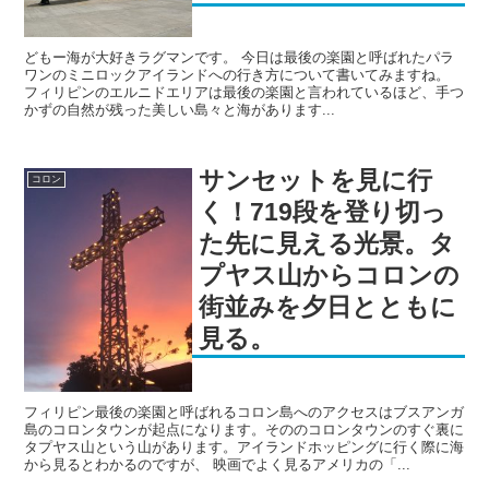
どもー海が大好きラグマンです。 今日は最後の楽園と呼ばれたパラ
ワンのミニロックアイランドへの行き方について書いてみますね。
フィリピンのエルニドエリアは最後の楽園と言われているほど、手つ
かずの自然が残った美しい島々と海があります...
サンセットを見に行
コロン
く！719段を登り切っ
た先に見える光景。タ
プヤス山からコロンの
街並みを夕日とともに
見る。
フィリピン最後の楽園と呼ばれるコロン島へのアクセスはブスアンガ
島のコロンタウンが起点になります。そののコロンタウンのすぐ裏に
タプヤス山という山があります。アイランドホッピングに行く際に海
から見るとわかるのですが、 映画でよく見るアメリカの「...