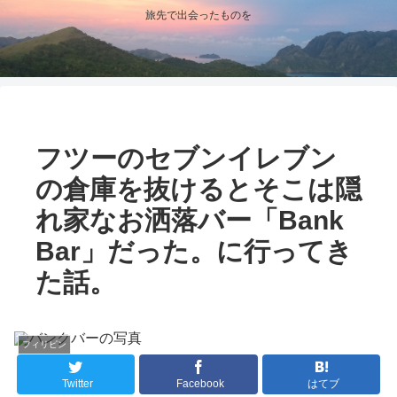
旅先で出会ったものを
フツーのセブンイレブン
の倉庫を抜けるとそこは隠
れ家なお洒落バー「Bank
Bar」だった。に行ってき
た話。
フィリピン
Twitter
Facebook
はてブ