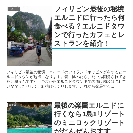
フィリピン最後の秘境
エルニド
エルニドに行ったら何
食べる？エルニドタウ
ンで行ったカフェとレ
ストランを紹介！
フィリピン最後の秘境、エルニドのアイランドホッピングをするとエ
ルニドタウンが起点になります。昔に比べたら、だいぶ開発されてき
たと思うんですが、空港からエルニドタウンまでの道は舗装はされて
いなかったりして、結構びっくりします。これから発展する...
最後の楽園エルニドに
エルニド
行くなら1島1リゾート
のミニロックリゾート
がだんぜんおすす