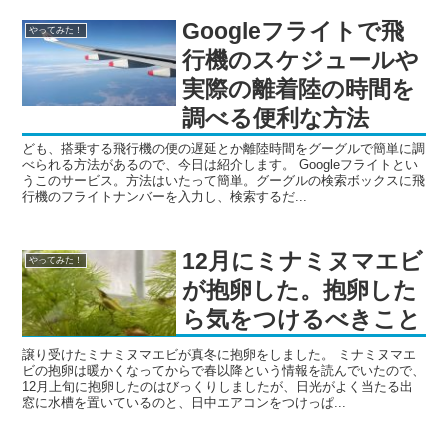
Googleフライトで飛
やってみた！
行機のスケジュールや
実際の離着陸の時間を
調べる便利な方法
ども、搭乗する飛行機の便の遅延とか離陸時間をグーグルで簡単に調
べられる方法があるので、今日は紹介します。 Googleフライトとい
うこのサービス。方法はいたって簡単。グーグルの検索ボックスに飛
行機のフライトナンバーを入力し、検索するだ...
12月にミナミヌマエビ
やってみた！
が抱卵した。抱卵した
ら気をつけるべきこと
譲り受けたミナミヌマエビが真冬に抱卵をしました。 ミナミヌマエ
ビの抱卵は暖かくなってからで春以降という情報を読んでいたので、
12月上旬に抱卵したのはびっくりしましたが、日光がよく当たる出
窓に水槽を置いているのと、日中エアコンをつけっぱ...