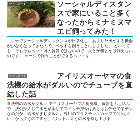
ソーシャルディスタン
やってみた！
スで家にいること多く
なったからミナミヌマ
エビ飼ってみた！
コロナでソーシャルディスタンスが日常化し、あまり外出がする機会
が少なくなってきたので、ペットを飼うことにしました。 といって
も、そもそもペット可の賃貸ではないので、犬とか猫とかは飼えない
のです。 ケージで飼うことができるペットを...
アイリスオーヤマの食
やってみた！
洗機の給水がダルいのでチューブを直
結した話
食洗機の給水がダルい アイリスオーヤマの食洗機、食器をぶち込ん
で、洗剤投入して水を給水してスイッチ押せばあとはお任せで楽チン
なのだが、給水がまじダルい。専用のプラスチックカップで4回くら
い上から注ぐのですが、2リットル近くの水を持ち上げる...