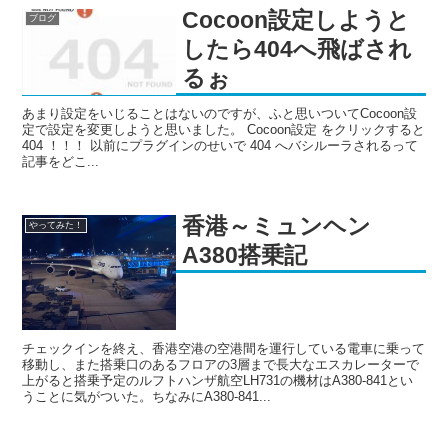
Cocoon設定しようと
ブログ
したら404へ飛ばされ
るぉ
あまり設定をいじることはないのですが、ふと思いついてCocoon設
定で設定を変更しようと思いました。 Cocoon設定 をクリックすると
404 ！！！ 以前にプラグインのせいで 404 へバシルーラされるって
記事をどこ...
香港～ミュンヘン
やってみた！
A380搭乗記
チェックインを終え、香港空港の空港間を運行している電車に乗って
移動し、また搭乗口のあるフロアの3層まで長大なエスカレーターで
上がると搭乗予定のルフトハンザ航空LH731の機材はA380-841とい
うことに気がついた。ちなみにA380-841...