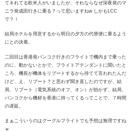
てキれてる欧米人がいましたが、それならなぜ深夜発のマ
ニラ発成田行きに乗る？って思いますねw しかもLCC
で？！
結局ホテルを用意するから明日の夕方の代替便に乗るよう
にとの決着。
二回目は香港発バンコク行きのフライトで機内まで乗った
のに、動かないとかで、フライトアテンダントに聞いたと
ころ、機長が機体をリブートするから待てて言われたんだ
けど、え、リブート？と思わず聞き直したのですが、結
局、リブート（電気系統のオフ、オン）が効かず、結局、
バンコクから機材を香港に持ってくるってことで、７時間
の遅延。
まぁこういうのはグーグルフライトでも予想は無理ですね
ｗ