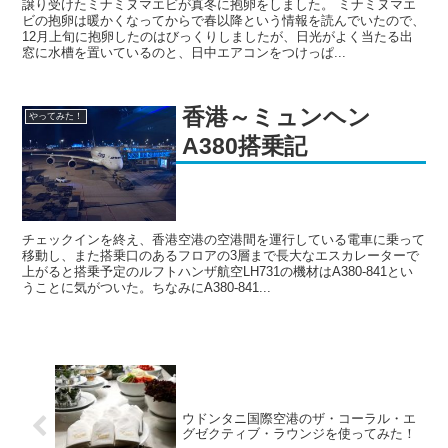
譲り受けたミナミヌマエビが真冬に抱卵をしました。 ミナミヌマエ
ビの抱卵は暖かくなってからで春以降という情報を読んでいたので、
12月上旬に抱卵したのはびっくりしましたが、日光がよく当たる出
窓に水槽を置いているのと、日中エアコンをつけっぱ...
香港～ミュンヘン
やってみた！
A380搭乗記
チェックインを終え、香港空港の空港間を運行している電車に乗って
移動し、また搭乗口のあるフロアの3層まで長大なエスカレーターで
上がると搭乗予定のルフトハンザ航空LH731の機材はA380-841とい
うことに気がついた。ちなみにA380-841...
ウドンタニ国際空港のザ・コーラル・エ
グゼクティブ・ラウンジを使ってみた！