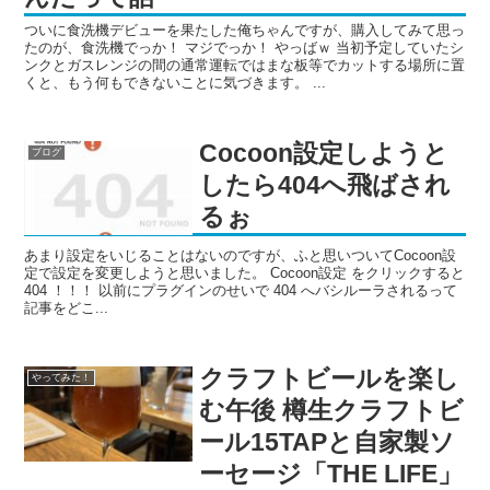
ついに食洗機デビューを果たした俺ちゃんですが、購入してみて思っ
たのが、食洗機でっか！ マジでっか！ やっばｗ 当初予定していたシ
ンクとガスレンジの間の通常運転ではまな板等でカットする場所に置
くと、もう何もできないことに気づきます。 ...
Cocoon設定しようと
ブログ
したら404へ飛ばされ
るぉ
あまり設定をいじることはないのですが、ふと思いついてCocoon設
定で設定を変更しようと思いました。 Cocoon設定 をクリックすると
404 ！！！ 以前にプラグインのせいで 404 へバシルーラされるって
記事をどこ...
クラフトビールを楽し
やってみた！
む午後 樽生クラフトビ
ール15TAPと自家製ソ
ーセージ「THE LIFE」