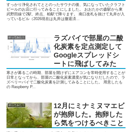
すっかり浄化されてととのったサウナの後、気になっていたクラフト
ビールのお店に行ってみることにしました。 おおたかの森駅から東
武野田線で2駅、終点、柏駅で降ります。 南口改札を抜けて丸井が入
っているビル（2026現在は丸井は撤退済...
ラズパイで部屋の二酸
やってみた！
化炭素を定点測定して
Googleスプレッドシ
ートに飛ばしてみた
寒さが募るこの時期、部屋を開けずにエアコンを常時使用することが
日常となってから、部屋の二酸化炭素濃度が気になりだしたので、ラ
ズペリーパイで二酸化炭素を計測してみることにした。 用意したも
の Raspberry P...
12月にミナミヌマエビ
やってみた！
が抱卵した。抱卵した
ら気をつけるべきこと