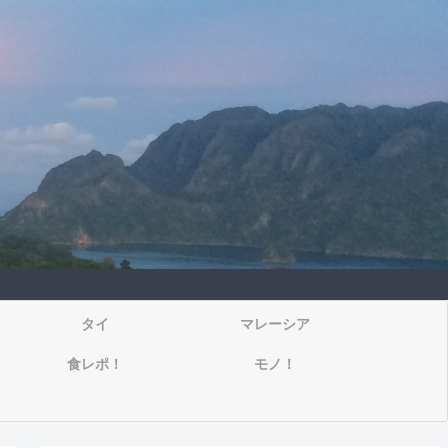
タイ
マレーシア
食レポ！
モノ！