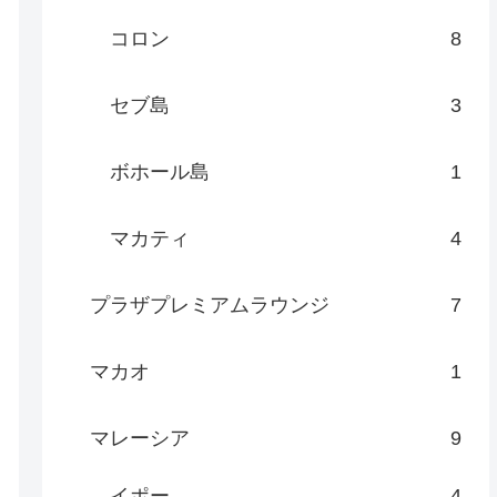
コロン
8
セブ島
3
ボホール島
1
マカティ
4
プラザプレミアムラウンジ
7
マカオ
1
マレーシア
9
イポー
4