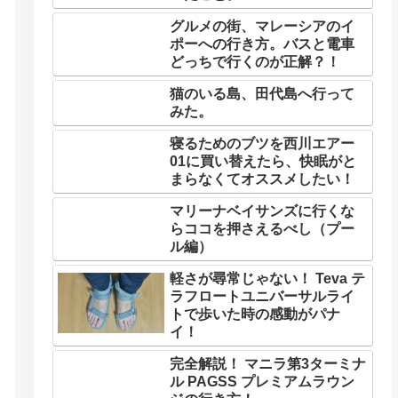
グルメの街、マレーシアのイ
ポーへの行き方。バスと電車
どっちで行くのが正解？！
猫のいる島、田代島へ行って
みた。
寝るためのブツを西川エアー
01に買い替えたら、快眠がと
まらなくてオススメしたい！
マリーナベイサンズに行くな
らココを押さえるべし（プー
ル編）
軽さが尋常じゃない！ Teva テ
ラフロートユニバーサルライ
トで歩いた時の感動がパナ
イ！
完全解説！ マニラ第3ターミナ
ル PAGSS プレミアムラウン