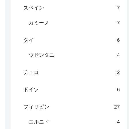
スペイン
7
カミーノ
7
タイ
6
ウドンタニ
4
チェコ
2
ドイツ
6
フィリピン
27
エルニド
4