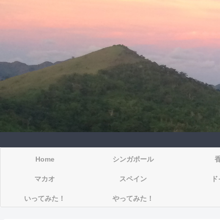
Home
シンガポール
マカオ
スペイン
ド
いってみた！
やってみた！