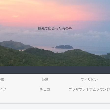
旅先で出会ったものを
香港
台湾
フィリピン
イツ
チェコ
プラザプレミアムラウンジ