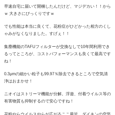
早速自宅に届いて開梱したんだけど、マジデカい！！から
ｗ 大きさにびっくりですｗ
でも性能は本当に良くて、花粉症がひどかった相方のくし
ゃみがなくなりました。すげぇ！！
集塵機能のTAFUフィルターが交換なしで10年間利用でき
るってところが、コストパフォーマンスも良くて最高です
ね！
0.3μmの細かい粒子も99.97％除去できるところで空気清
浄はおまかせ！
ニオイはストリーマ機能が分解。浮遊、付着ウイルス等の
有害物質も抑制するので安心ですね！
花粉やらウイルスやらが広がるここ最近、ダイキンの空気