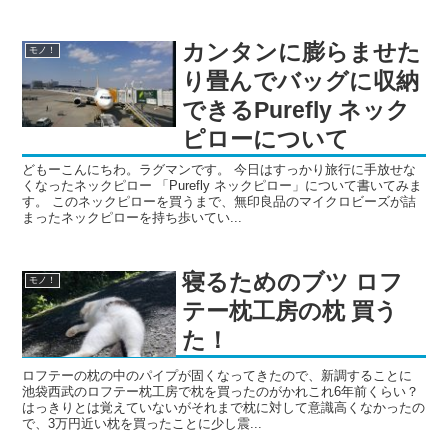
カンタンに膨らませた
モノ！
り畳んでバッグに収納
できるPurefly ネック
ピローについて
どもーこんにちわ。ラグマンです。 今日はすっかり旅行に手放せな
くなったネックピロー 「Purefly ネックピロー」について書いてみま
す。 このネックピローを買うまで、無印良品のマイクロビーズが詰
まったネックピローを持ち歩いてい...
寝るためのブツ ロフ
モノ！
テー枕工房の枕 買う
た！
ロフテーの枕の中のパイプが固くなってきたので、新調することに
池袋西武のロフテー枕工房で枕を買ったのがかれこれ6年前くらい？
はっきりとは覚えていないがそれまで枕に対して意識高くなかったの
で、3万円近い枕を買ったことに少し震...