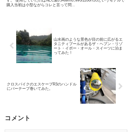
す。 使用していたのはNEC製のAtermのWG1200HS3というモデルで
購入当初は小型ながらコレと言って問...
山水画のような景色が目の前に広がるエ
タニティプールがあるザ・ヘブン・リゾ
ート・イポー・オール・スイーツに泊ま
ってみた！
クロスバイクのエスケープR3のハンドル
にバーテープ巻いてみた。
コメント