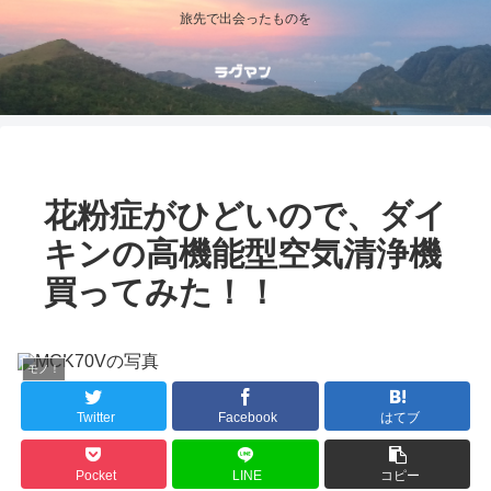
旅先で出会ったものを
花粉症がひどいので、ダイ
キンの高機能型空気清浄機
買ってみた！！
モノ！
Twitter
Facebook
はてブ
Pocket
LINE
コピー