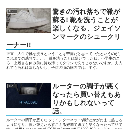
驚きの汚れ落ちで靴が
モノ！
蘇る! 靴を洗うことが
楽しくなる、ジェイソ
ンマークのシュークリ
ーナー!!
正直、人生で靴を洗うということは苦痛だと思っていたというのが、
これまでの感想で。。。 靴を洗うことは嫌いでしたね。小学生のこ
ろ、上履きを休み前に持ち帰ってタワシで洗うじゃないですか。力入
れても汚れは落ちないし、子供の頃の筋力では、すぐ...
ルーターの調子が悪く
モノ！
なったら買い替えもあ
りかもしれないって
話。
ルーターの調子が悪くなってインターネット切断とかがたまに起こる
ようになり、買い替えたらすこぶる好調で速度も早くなったって話で