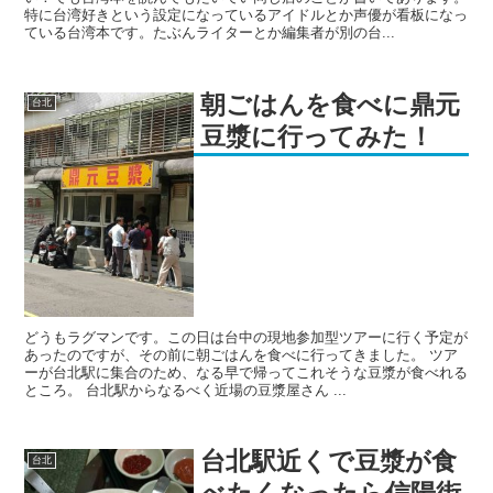
特に台湾好きという設定になっているアイドルとか声優が看板になっ
ている台湾本です。たぶんライターとか編集者が別の台...
朝ごはんを食べに鼎元
台北
豆漿に行ってみた！
どうもラグマンです。この日は台中の現地参加型ツアーに行く予定が
あったのですが、その前に朝ごはんを食べに行ってきました。 ツア
ーが台北駅に集合のため、なる早で帰ってこれそうな豆漿が食べれる
ところ。 台北駅からなるべく近場の豆漿屋さん ...
台北駅近くで豆漿が食
台北