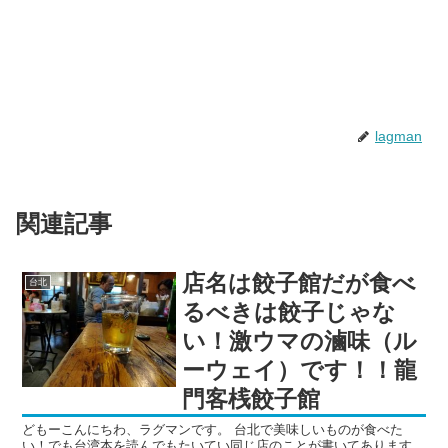
lagman
関連記事
店名は餃子館だが食べ
台北
るべきは餃子じゃな
い！激ウマの滷味（ル
ーウェイ）です！！龍
門客桟餃子館
どもーこんにちわ、ラグマンです。 台北で美味しいものが食べた
い！でも台湾本を読んでもたいてい同じ店のことが書いてあります。