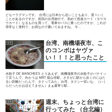
どもーラグマンです。 台湾には日本から近いこともあり、度々いく
ことがあるのですが、前回の台湾旅行で、初めて悠遊カード（ヨウヨ
ウカード）なるものを買って、電車やバスに乗ったのですが、これが
尋常なく便利で、お得なので書いてみますね。 今...
台湾、南機場夜市、こ
台北
のコンボはヤヴァ
い！！！と思ったこと
水餃子 DE MANCHEES とりあえず、南機場夜市の水餃子がパナイっ
て言うんで、向かうは MRT 龍山寺駅。さすがに駅から歩くのにはた
るい距離だったんで、タクってみた。台湾、タクシー安いな。（いく
らだったかおぼえてません）まぁ最寄り駅...
週末、ちょっと台湾に
台北
行ってみた （台北編）