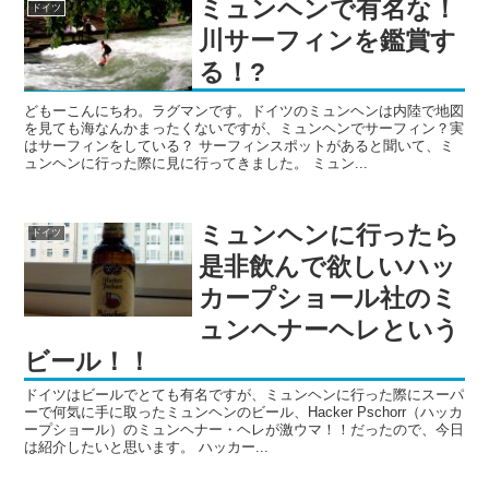
ミュンヘンで有名な！
ドイツ
川サーフィンを鑑賞す
る！?
どもーこんにちわ。ラグマンです。ドイツのミュンヘンは内陸で地図
を見ても海なんかまったくないですが、ミュンヘンでサーフィン？実
はサーフィンをしている？ サーフィンスポットがあると聞いて、ミ
ュンヘンに行った際に見に行ってきました。 ミュン...
ミュンヘンに行ったら
ドイツ
是非飲んで欲しいハッ
カープショール社のミ
ュンヘナーヘレという
ビール！！
ドイツはビールでとても有名ですが、ミュンヘンに行った際にスーパ
ーで何気に手に取ったミュンヘンのビール、Hacker Pschorr（ハッカ
ープショール）のミュンヘナー・ヘレが激ウマ！！だったので、今日
は紹介したいと思います。 ハッカー...