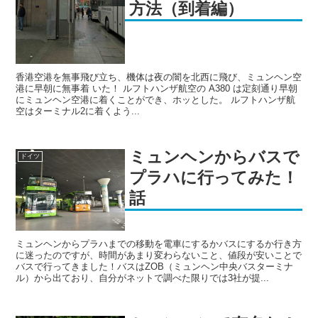
方法（到着編）
香港空港を無事飛び立ち、機体は夜の闇を北西に飛び、ミュンヘン空
港に早朝に無事着 いた！ ルフトハンザ航空の A380 は定刻通り早朝
にミュンヘン空港に着くことができ、ホッとした。 ルフトハンザ航
空はターミナル2に着くよう...
ミュンヘンからバスで
ドイツ
プラハに行ってみた！
話
ミュンヘンからプラハまでの移動を電車にするかバスにするか行き方
に迷ったのですが、時間があまり変わらないこと、値段が安いことで
バスで行ってきました！バスはZOB（ミュンヘン中央バスターミナ
ル）から出ており、自分がネットで調べた限りでは3社が提...