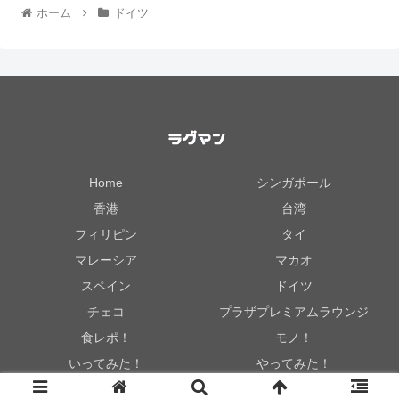
ホーム
ドイツ
Home
シンガポール
香港
台湾
フィリピン
タイ
マレーシア
マカオ
スペイン
ドイツ
チェコ
プラザプレミアムラウンジ
食レポ！
モノ！
いってみた！
やってみた！
© 2017 .