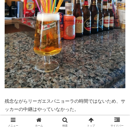
残念ながらリーガエスパニョーラの時間ではないため、サ
ッカーの中継はやっていなかった。
レアル・マドリーと並んで、地元SD ポンフェラーダのタ
メニュー
ホーム
検索
トップ
サイドバー