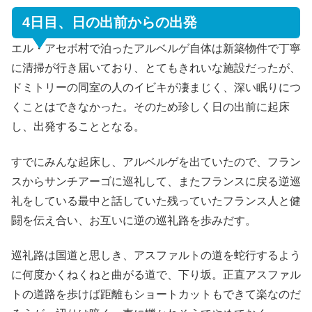
4日目、日の出前からの出発
エル・アセボ村で泊ったアルベルゲ自体は新築物件で丁寧
に清掃が行き届いており、とてもきれいな施設だったが、
ドミトリーの同室の人のイビキが凄まじく、深い眠りにつ
くことはできなかった。そのため珍しく日の出前に起床
し、出発することとなる。
すでにみんな起床し、アルベルゲを出ていたので、フラン
スからサンチアーゴに巡礼して、またフランスに戻る逆巡
礼をしている最中と話していた残っていたフランス人と健
闘を伝え合い、お互いに逆の巡礼路を歩みだす。
巡礼路は国道と思しき、アスファルトの道を蛇行するよう
に何度かくねくねと曲がる道で、下り坂。正直アスファル
トの道路を歩けば距離もショートカットもできて楽なのだ