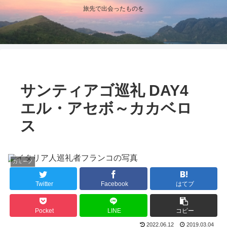
旅先で出会ったものを
サンティアゴ巡礼 DAY4
エル・アセボ～カカベロ
ス
カミーノ
Twitter
Facebook
はてブ
Pocket
LINE
コピー
2022.06.12
2019.03.04