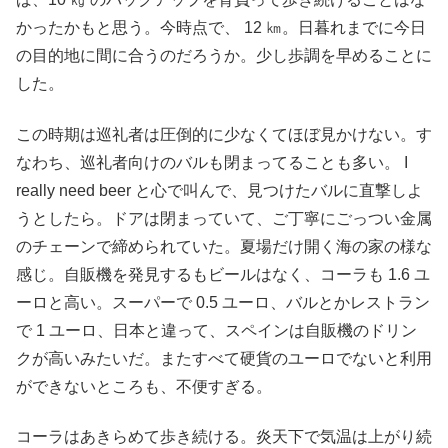
かったかもと思う。今時点で、 12 ㎞。日暮れまでに今日
の目的地に間に合うのだろうか。少し歩調を早めることに
した。
この時期は巡礼者は圧倒的に少なくてほぼ見かけない。す
なわち、巡礼者向けのバルも閉まってることも多い。 I
really need beer と心で叫んで、見つけたバルに直撃しよ
うとしたら。ドアは閉まっていて、ご丁寧にごっつい金属
のチェーンで締められていた。夏場だけ開く海の家の様な
感じ。自販機を発見するもビールはなく、コーラも 1.6 ユ
ーロと高い。スーパーで 0.5 ユーロ、バルとかレストラン
で 1 ユーロ、日本と違って、スペインは自販機のドリン
クが高いみたいだ。またすべて硬貨のユーロでないと利用
ができないところも、不便すぎる。
コーラはあきらめて歩き続ける。炎天下で気温は上がり続