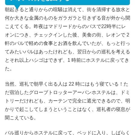
朝起きると通りからの喧騒は消えて、街を清掃する放水と
何か大きな金属のものをガラガラと引きずる音が外から聞
こえてくる。昨夜はマドリードからのバスで22時半にレ
オンにつき、チェックインした後、美食の街、レオンで 2
軒のバルで軽めの食事とお酒を飲んでいたが、もっと行っ
てみたいバルはあったけれども、翌日からの巡礼を考える
とそれ以上ハシゴはできず、1 時前にホステルに戻ってき
た。
当然、巡礼で朝早く出る人は 22 時にはもう寝ている！た
だ宿泊したグローブトロッターアーバンホステルは、ドミ
トリーだけれども、カーテンで完全に遮光できるので、明
かりで起こしてしまうということはなく、巡礼者の寝息が
聞こえている。
バル巡りからホステルに戻って、ベッドに入り、しばらく