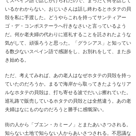
てスペイン語で話しかけられたので、まったく何を話して
いるかわからない。おじいさんは話し終わるとホタテの貝
殻を私に手渡した。どうやらこれを持ってサンティアー
ゴ・デ・コンポステーラへ行きなさいと言っているよう
だ。何か老夫婦の代わりに巡礼することを託されたような
気がして、頑張ろうと思った。「グラシアス」と知ってい
る数少ないスペイン語で感謝をし、お別れをして、また歩
き始める。
ただ、考えてみれば、あの老人はなぜホタテの貝殻を持っ
ていたのだろうか。まるで海岸から取ってきたようなリア
ルなホタテの貝殻は、打ち寄せる波でだいぶ擦れていた。
巡礼路で販売しているホタテの貝殻とは全然違う。あの老
夫婦はなにものなのだろうと勝手に感慨深い。
街の人から「ブエン・カミーノ」とまたあいさつされる。
知らない土地で知らない人からあいさつされる。不思議な