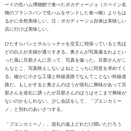
ードの生ハム博物館で食べたボカディージョ（スペイン名
物のフランスパンで生ハムをサンドした食べ物）よりもは
るかに全然美味しい。注：ボカディージョ自体は美味しい
店に行けば美味しい。
ひたすらパンとサルシッチャを交互に頬張っていると先ほ
どの白人が夫婦が通りすぎる。奥さんが写真撮るわよとい
った風に旦那さんに言って、写真を撮った。旦那さんがこ
んなとこ、写真映えしないよねとこっちに同意を求めてく
る。確かに小さな工場と幹線道路でなんてことない幹線道
路だ。もしかすると奥さんのほうが巡礼に興味があって旦
那さんを巡礼に誘ったが旦那さんのほうはそこまで興味が
ないのかもしれない。少し会話をして、「ブエンカミー
ノ」と別れのあいさつする。
「ブエンカミーノ」。巡礼の途上どれだけ聞いただろう