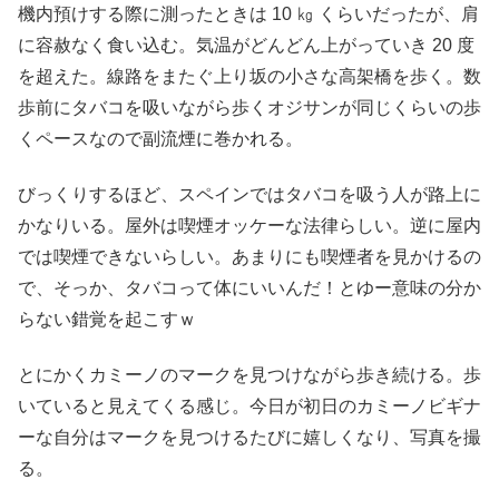
機内預けする際に測ったときは 10 ㎏ くらいだったが、肩
に容赦なく食い込む。気温がどんどん上がっていき 20 度
を超えた。線路をまたぐ上り坂の小さな高架橋を歩く。数
歩前にタバコを吸いながら歩くオジサンが同じくらいの歩
くペースなので副流煙に巻かれる。
びっくりするほど、スペインではタバコを吸う人が路上に
かなりいる。屋外は喫煙オッケーな法律らしい。逆に屋内
では喫煙できないらしい。あまりにも喫煙者を見かけるの
で、そっか、タバコって体にいいんだ！とゆー意味の分か
らない錯覚を起こすｗ
とにかくカミーノのマークを見つけながら歩き続ける。歩
いていると見えてくる感じ。今日が初日のカミーノビギナ
ーな自分はマークを見つけるたびに嬉しくなり、写真を撮
る。