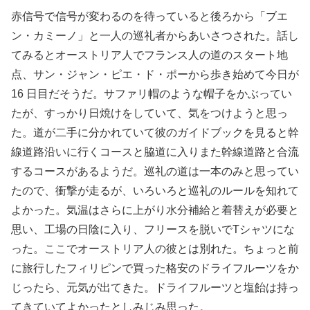
赤信号で信号が変わるのを待っていると後ろから「ブエ
ン・カミーノ」と一人の巡礼者からあいさつされた。話し
てみるとオーストリア人でフランス人の道のスタート地
点、サン・ジャン・ピエ・ド・ポーから歩き始めて今日が
16 日目だそうだ。サファリ帽のような帽子をかぶってい
たが、すっかり日焼けをしていて、気をつけようと思っ
た。道が二手に分かれていて彼のガイドブックを見ると幹
線道路沿いに行くコースと脇道に入りまた幹線道路と合流
するコースがあるようだ。巡礼の道は一本のみと思ってい
たので、衝撃が走るが、いろいろと巡礼のルールを知れて
よかった。気温はさらに上がり水分補給と着替えが必要と
思い、工場の日陰に入り、フリースを脱いでTシャツにな
った。ここでオーストリア人の彼とは別れた。ちょっと前
に旅行したフィリピンで買った格安のドライフルーツをか
じったら、元気が出てきた。ドライフルーツと塩飴は持っ
てきていてよかったとしみじみ思った。