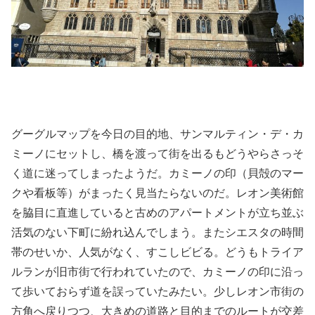
グーグルマップを今日の目的地、サンマルティン・デ・カ
ミーノにセットし、橋を渡って街を出るもどうやらさっそ
く道に迷ってしまったようだ。カミーノの印（貝殻のマー
クや看板等）がまったく見当たらないのだ。レオン美術館
を脇目に直進していると古めのアパートメントが立ち並ぶ
活気のない下町に紛れ込んでしまう。またシエスタの時間
帯のせいか、人気がなく、すこしビビる。どうもトライア
ルランが旧市街で行われていたので、カミーノの印に沿っ
て歩いておらず道を誤っていたみたい。少しレオン市街の
方角へ戻りつつ、大きめの道路と目的までのルートが交差