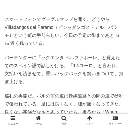
スマートフォンでグーグルマップを開く。どうやら
Villadangos del Páramo（ビジャダンゴス・デル・パラ
モ）という町の手前らしい。今日の予定の街まであと ６
㎞ 近く残っている。
バーテンダーに「ラクエンタ ペルファボーレ」と覚えた
てのスペイン語で話しかける。「1.5ユーロ」と言われ、
支払いを済ませて、重いバックパックを勢いをつけて、担
ぎ上げる。
巡礼の再開だ。バルの前の道は幹線道路との間の道で砂利
で覆われている。足には良くなく、腿が痛くなってきた。
良くない兆候だなぁと思っていたら、後ろから「Where
are you from?」と聞かれる。先ほどのバルの巡礼者の集
メニュー
ホーム
検索
トップ
サイドバー
団のうちの一人のアジア系の人だった。「日本から」と答