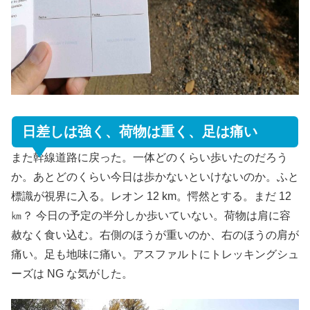
日差しは強く、荷物は重く、足は痛い
また幹線道路に戻った。一体どのくらい歩いたのだろう
か。あとどのくらい今日は歩かないといけないのか。ふと
標識が視界に入る。レオン 12 km。愕然とする。まだ 12
㎞？ 今日の予定の半分しか歩いていない。荷物は肩に容
赦なく食い込む。右側のほうが重いのか、右のほうの肩が
痛い。足も地味に痛い。アスファルトにトレッキングシュ
ーズは NG な気がした。