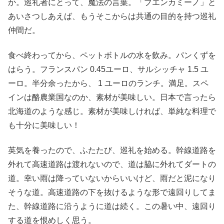
か。巡礼者にとって、魔法の言葉。「ブエンカミーノ」と
あいさつしあえば、もうそこからは共通の目的を持つ巡礼
仲間だ。
食べ終わってから、ペットボトルの水を飲み。パンくずを
はらう。フランスパン 0.45ユーロ、サルシッチャ 1.5 ユ
ーロ。半分余ったから、 1 ユーロのランチ。満足。スペ
インは酪農業国なのか、素材が美味しい。日本で言ったら
北海道のような感じ。素材が美味しければ、単純な料理で
も十分に美味しい！
英気を養ったので、ふたたび、巡礼を始める。幹線道路を
外れて高速道路は渡れないので、道は脇に外れてダートの
道。幸い雨は降っていないからいいけど、雨だと泥になり
そうな道。高速道路の下を抜けるような形で遠回りしてま
た、幹線道路に沿うように道は続く。この暑い中、遠回り
する道を恨めしく思う。