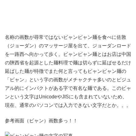
名称の画数が尋常ではないビャンビャン麺を食べに佐敦
（ジョーダン）のマッサージ屋を出て、ジョーダンロード
を一路西へ向かって歩く。ビャンビャン麺とはお店は中国
の陝西省を起源とした麺料理で麺は切らずに延ばせるだけ
延ばした麺が特徴でまた何と言ってもビャンビャン麺の
「ビャン」という字の画数がメチャクチャ多いのとビジュ
アル的にインパクトがある字で有名な麺である。このビャ
ンという文字はUnicodeやJISにも含まれていないため、
現在、通常のパソコンでは入力できない文字だとか。。。
参考画面（ビャン）画数多っ！！