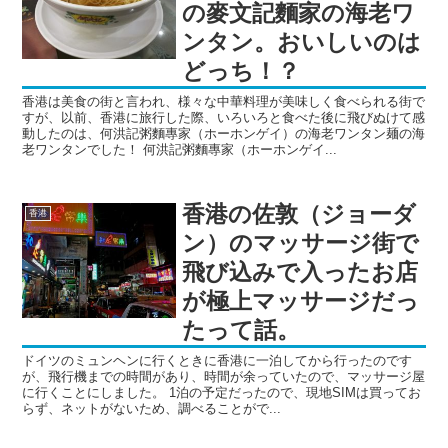
の麥文記麵家の海老ワ
ンタン。おいしいのは
どっち！？
香港は美食の街と言われ、様々な中華料理が美味しく食べられる街で
すが、以前、香港に旅行した際、いろいろと食べた後に飛びぬけて感
動したのは、何洪記粥麵專家（ホーホンゲイ）の海老ワンタン麺の海
老ワンタンでした！ 何洪記粥麵專家（ホーホンゲイ...
香港の佐敦（ジョーダ
香港
ン）のマッサージ街で
飛び込みで入ったお店
が極上マッサージだっ
たって話。
ドイツのミュンヘンに行くときに香港に一泊してから行ったのです
が、飛行機までの時間があり、時間が余っていたので、マッサージ屋
に行くことにしました。 1泊の予定だったので、現地SIMは買ってお
らず、ネットがないため、調べることがで...