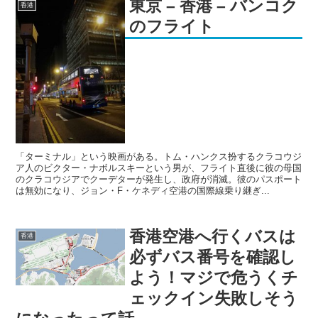
東京 – 香港 – バンコク
香港
のフライト
「ターミナル」という映画がある。トム・ハンクス扮するクラコウジ
ア人のビクター・ナボルスキーという男が、フライト直後に彼の母国
のクラコウジアでクーデターが発生し、政府が消滅。彼のパスポート
は無効になり、ジョン・F・ケネディ空港の国際線乗り継ぎ...
香港空港へ行くバスは
香港
必ずバス番号を確認し
よう！マジで危うくチ
ェックイン失敗しそう