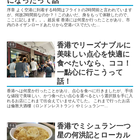
になったって話
序章 よく空港に到着する時間はフライトの2時間前と言われています
が、何故2時間前なのか？！このあいだ、身をもって体験したので、
ここに記します。。。超反省 香港には何度か行ったことがあり、市
内のネイザンロードあたりから空港バスでだいた...
香港でリーズナブルに
香港
美味しい点心を快適に
食べたいなら、ココ！
一點心に行こうって
話！
香港へは何度か行ったことがあり、点心を食べに行きましたが、手頃
な値段で美味しい、かつ食べたい点心を選べるという選択肢を手に入
れるお店にこれまで出会えていませんでした。 これまで行ったお店
は倫敦大酒樓（ロンドンレストラン）やミシュラン一...
香港でミシュラン一つ
香港
星の何洪記とローカル